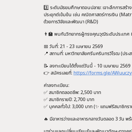
3️⃣ ระดับมัธยมศึกษาตอนปลาย: เจาะลึกการสร้า
ประยุกต์เข้มข้น เช่น คณิตศาสตร์การเงิน (Matri
ด้วยการวิจัยและพัฒนา (R&D)
👨‍🏫 พบกับวิทยากรผู้ทรงคุณวุฒิระดับประเทศ 
📅 วันที่: 21 - 23 เมษายน 2569
📍 สถานที่: มหาวิทยาลัยศรีนครินทรวิโรฒ (ประ
📝 ลงทะเบียนได้ตั้งแต่วันนี้ - 10 เมษายน 2569
👉 สมัครเลยที่:
https://forms.gle/AWuucz
ค่าลงทะเบียน:
✅ สมาชิกตลอดชีพ: 2,500 บาท
✅ สมาชิกรายปี: 2,700 บาท
✅ บุคคลทั่วไป: 3,000 บาท (✨ แถมฟรีสมาชิกรา
🔥 มีอาหารว่างและอาหารกลางวันตลอด 3 วัน พ
มาร่วมแลกเปลี่ยนเรียนรู้และพัฒนาทักษะทางคณ