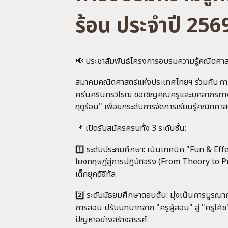
ร้อน ประจำปี 256
📢 ประชาสัมพันธ์โครงการอบรมความรู้คณิตศาส
สมาคมคณิตศาสตร์แห่งประเทศไทยฯ ร่วมกับ ภาค
ศรีนครินทรวิโรฒ ขอเชิญคุณครูและบุคลากรทาง
ฤดูร้อน" เพื่อยกระดับการจัดการเรียนรู้คณิตศาสต
📌 เปิดรับสมัครครบทั้ง 3 ระดับชั้น:
1️⃣ ระดับประถมศึกษา: เน้นเทคนิค "Fun & Effec
โยงทฤษฎีสู่การปฏิบัติจริง (From Theory to
เด็กยุคดิจิทัล
2️⃣ ระดับมัธยมศึกษาตอนต้น: มุ่งเน้นการบูรณา
การสอน ปรับบทบาทจาก "ครูผู้สอน" สู่ "ครูโค
ปัญหาอย่างสร้างสรรค์